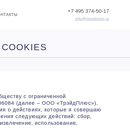
+7 495 374-50-17
ОНТАКТЫ
info@nmedcom.ru​
 COOKIES
Обществу с ограниченной
06084 (далее – ООО «ТрэйдПлюс»),
ия о действиях, которые я совершаю
шения следующих действий: сбор,
 извлечение, использование,